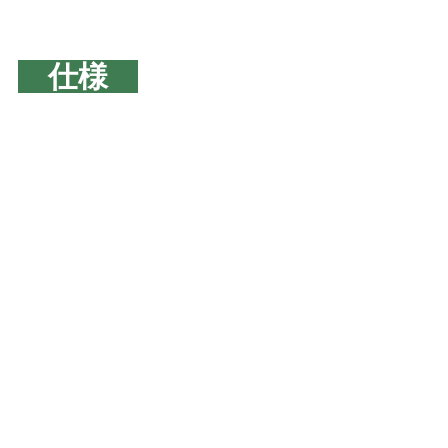
　仕様　
お問い合わ
せお待ちし
ております
新着情報
すべて表示
関連記事