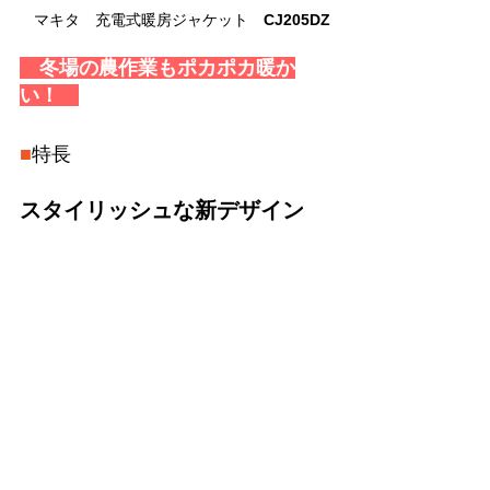
マキタ　充電式暖房ジャケット　
CJ205DZ
　冬場の農作業もポカポカ暖か
い！　
■
特長
スタイリッシュな新デザイン