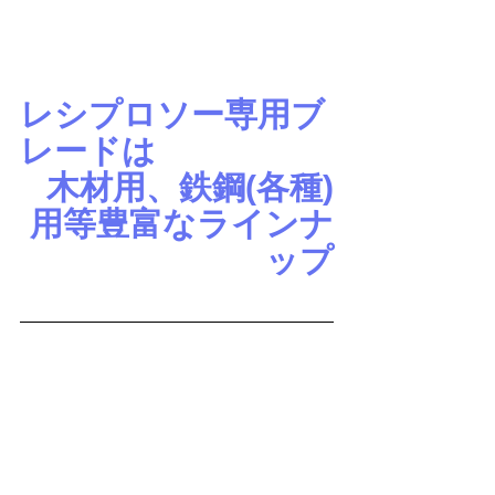
レシプロソー専用ブ
レードは
木材用、鉄鋼(各種)
用等豊富なラインナ
ップ
■
付属品
JR189DRGX
バッテリBL1860B×2本・充電器
DC18RF・ケース