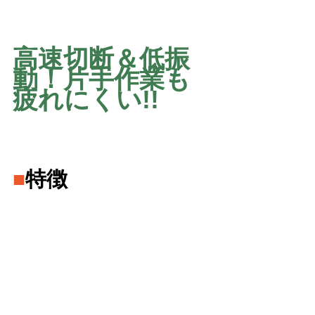
高速切断＆低振
動！片手作業も
疲れにくい!!
■
特徴