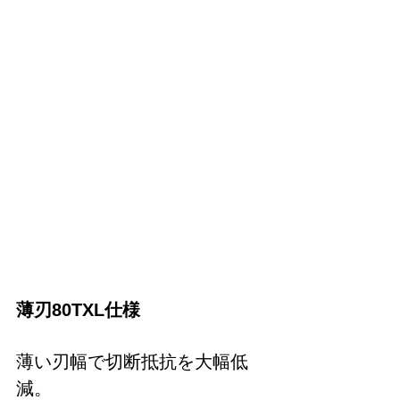
薄刃80TXL仕様
薄い刃幅で切断抵抗を大幅低
減。