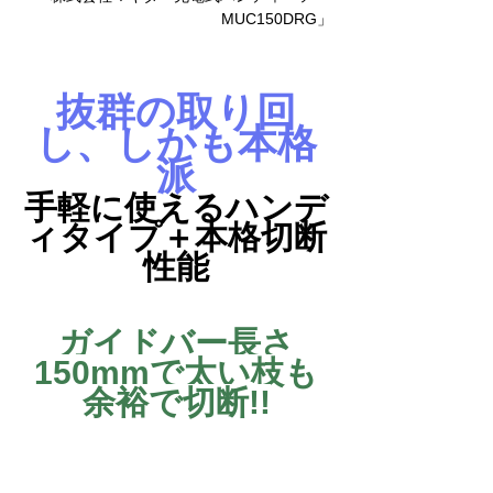
MUC150DRG」
抜群の取り回
し、しかも本格
派
手軽に使えるハンデ
ィタイプ＋本格切断
性能
ガイドバー長さ
150mmで太い枝も
余裕で切断!!