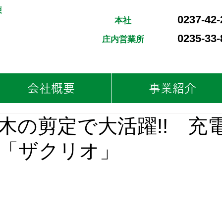
束
0237-42-
​本社
0235-33-
​庄内営業所
会社概要
事業紹介
木の剪定で大活躍!! 充
「ザクリオ」