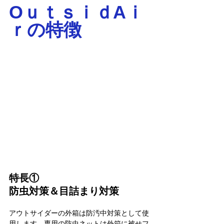
OｕｔｓｉｄAｉ
ｒの特徴
特長①
防虫対策＆目詰まり対策
アウトサイダーの外箱は防汚中対策として使
用します。専用の防虫ネットは外箱に被せフ