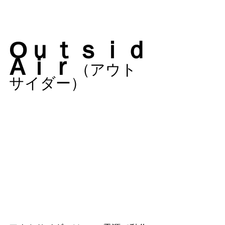
Oｕｔｓｉｄ
Aｉｒ
（アウト
サイダー）