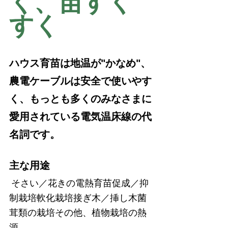
く、苗すく
すく
ハウス育苗は地温が"かなめ"、
農電ケーブルは安全で使いやす
く、もっとも多くのみなさまに
愛用されている電気温床線の代
名詞です。
主な用途　　
そさい／花きの電熱育苗促成／抑
制栽培軟化栽培接ぎ木／挿し木菌
茸類の栽培その他、植物栽培の熱
源