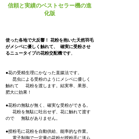
信頼と実績のベストセラー機の進
化版
使った各地で大反響！ 花粉を抱いた天然羽毛
がメシベに優しく触れて、  確実に受粉させ
るニュータイプの花粉交配機です
。  
●花の受精生理にかなった直媒法です。
 　 昆虫による受粉のようにメシベに優しく
触れて 　 花粉を渡します。結実率、果形、
肥大に効果！ 
●花粉の無駄が無く、確実な受粉ができる。
 　 花粉を無駄に吐出せず、花に触れて渡す
ので 　 無駄がありません。 
●授粉毛に花粉を自動供給、能率的な作業。
 　 電子制御で一定量の花粉が授粉毛に送ら