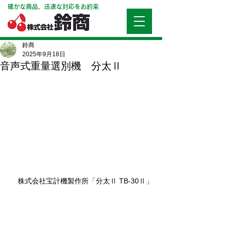
確かな商品、迅速な対応をお約束
鈴商
2025年9月18日
音声式重量選別機 分太Ⅱ
株式会社宝計機製作所「分太Ⅱ TB-30Ⅱ」