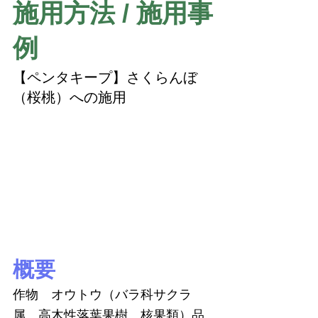
施用方法 / 施用事
例
【ペンタキープ】さくらんぼ
（桜桃）への施用
概要
作物　オウトウ（バラ科サクラ
属、高木性落葉果樹、核果類）品