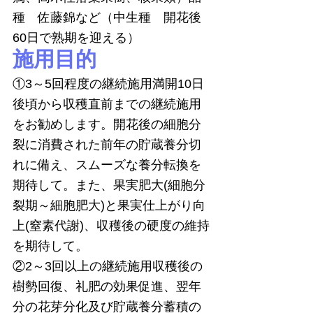
種　佐藤錦など（中生種　開花後
60日で熟期を迎える）
施用目的
①3～5回程度の継続施用満開10日
後頃から収穫直前までの継続施用
をお勧めします。開花後の細胞分
裂に消費された前年の貯蔵養分切
れに備え、スムーズな養分転換を
期待して。また、果実肥大(細胞分
裂期～細胞肥大)と果実仕上がり向
上(窒素代謝)、収穫後の硬度の維持
を期待して。
②2～3回以上の継続施用収穫後の
樹勢回復、礼肥の効果促進、翌年
分の花芽分化及び貯蔵養分蓄積の