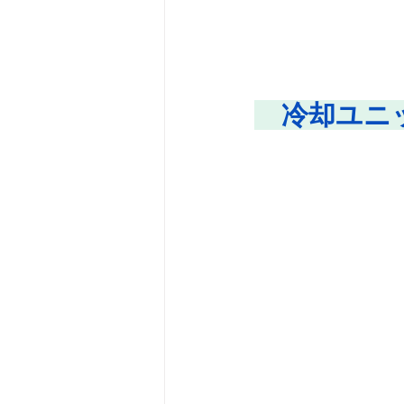
　冷却ユニ